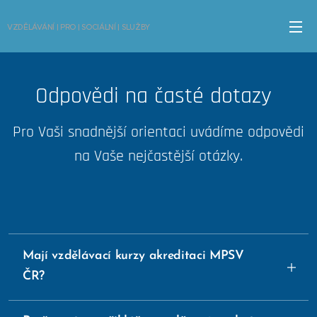
VZDĚLÁVÁNÍ | PRO | SOCIÁLNÍ | SLUŽBY
Odpovědi na časté dotazy
Pro Vaši snadnější orientaci uvádíme odpovědi
na Vaše nejčastější otázky.
Mají vzdělávací kurzy akreditaci M
PSV
ČR?
Ano, uvedené kurzy obdrželi akreditaci