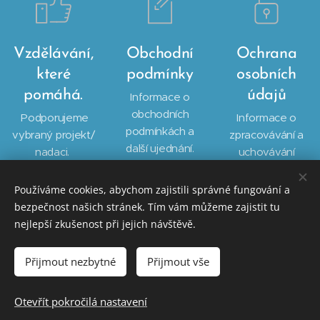
Vzdělávání,
Obchodní
Ochrana
které
podmínky
osobních
pomáhá.
údajů
Informace o
obchodních
Podporujeme
Informace o
podmínkách a
vybraný projekt/
zpracovávání a
další ujednání.
nadaci.
uchovávání
Vašich osobních
údajů.
Používáme cookies, abychom zajistili správné fungování a
bezpečnost našich stránek. Tím vám můžeme zajistit tu
nejlepší zkušenost při jejich návštěvě.
© 2026 VZDĚLÁVÁNÍ | PRO | SOCIÁLNÍ | SLUŽBY
Přijmout nezbytné
Přijmout vše
info@vzdelavani-pss.cz
vzdelavani-pss@email.cz
Otevřít pokročilá nastavení
Vytvořeno službou
Webnode
Cookies