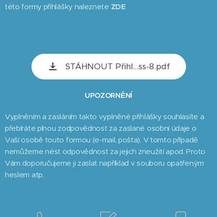
této formy přihlášky naleznete
ZDE
STÁHNOUT Přihl...ss-8.pdf
UPOZORNĚNÍ
Vyplněním a zasláním takto vyplněné přihlášky souhlasíte a
přebíráte plnou zodpovědnost za zaslané osobní údaje o
Vaší osobě touto formou (e-mail, pošta). V tomto případě
nemůžeme nést odpovědnost za jejich zneužití apod. Proto
Vám doporučujeme ji zaslat například v souboru opatřeným
heslem atp.