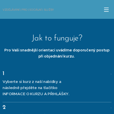
VZDĚLÁVÁNÍ | PRO | SOCIÁLNÍ | SLUŽBY
Jak to funguje?
Pro Vaši snadnější orientaci uvádíme doporučený postup
při objednání kurzu.
.
1
Vyberte si kurz z naší nabídky
a
následně přejděte na tlačítko
INFORMACE O KURZU A PŘIHLÁŠKY.
.
2