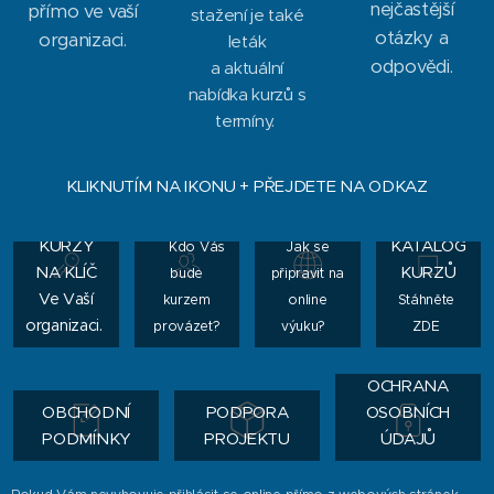
nejčastější
přímo ve vaší
stažení je také
otázky a
organizaci.
leták
odpovědi.
a aktuální
nabídka kurzů s
termíny.
KLIKNUTÍM NA IKONU + PŘEJDETE NA ODKAZ
LEKTORSK
KURZY
Ý TÝM
ONLINE
KURZY
KATALOG
Kdo Vás
Jak se
NA KLÍČ
KURZŮ
bude
připravit na
Ve Vaší
kurzem
online
Stáhněte
organizaci.
provázet?
výuku?
ZDE
OCHRANA
OBCHODNÍ
PODPORA
OSOBNÍCH
PODMÍNKY
PROJEKTU
ÚDAJŮ