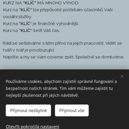
KURZ NA
"KLÍČ"
MÁ MNOHO VÝHOD.
Kurz na
"KLÍČ"
lze přizpůsobit potřebám účastníků Vaší
sociální služby.
Kurz na
"KLÍČ
" je finančně výhodnější.
Kurz na
"KLÍČ"
šetří Váš čas.
Rádi se setkáváme s lidmi přímo na jejich pracovišti. Vidět se
tváří v tvář je povzbuzující.
Napište a my se Vám ozveme zpět. Společně se domluvíme.
Kurzy na klíč
Používáme cookies, abychom zajistili správné fungování a
bezpečnost našich stránek. Tím vám můžeme zajistit tu
nejlepší zkušenost při jejich návštěvě.
© 2026 VZDĚLÁVÁNÍ | PRO | SOCIÁLNÍ | SLUŽBY
Přijmout nezbytné
Přijmout vše
info@vzdelavani-pss.cz
vzdelavani-pss@email.cz
Otevřít pokročilá nastavení
Vytvořeno službou
Webnode
Cookies