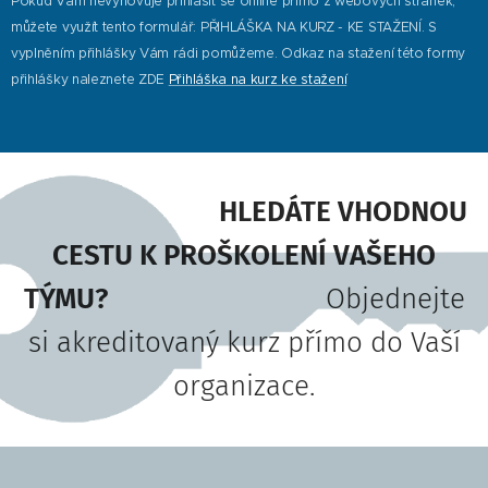
Pokud Vám nevyhovuje přihlásit se online přímo z webových stránek,
můžete využít tento formulář: PŘIHLÁŠKA NA KURZ - KE STAŽENÍ. S
vyplněním přihlášky Vám rádi pomůžeme. Odkaz na stažení této formy
přihlášky naleznete ZDE
Přihláška na kurz ke stažení
HLEDÁTE VHODNOU
CESTU K PROŠKOLENÍ VAŠEHO
TÝMU?
Objednejte
si akreditovaný kurz přímo do Vaší
organizace.