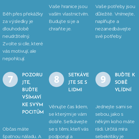
Vaše hranice jsou
Vaše potřeby jsou
Běh přes překážky
vaším vlastnictvím.
důležité. Vnímejte,
za výsledky je
Budujte si je a
naplňujte a
dlouhodobě
chraňte je.
nezanedbávejte
neudržitelný.
své potřeby.
Zvolte si cíle, které
vás motivují, ale
nepohlcují.
POZORU
SETKÁVE
BUĎTE K
JTE,
JTE SE S
SOBĚ
BUĎTE
LIDMI
VLÍDNÍ
VŠÍMAVÍ
KE SVÝM
Věnujte čas lidem,
Jednejte sami se
POCITŮM
se kterými je vám
sebou, jako s
dobře. Setkávejte
někým koho máte
Občas máte
se s těmi, kteří vás
rádi. Určitá míra
špatnou náladu. A
podporují a
sebekritiky je