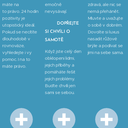
máte na
emočně
zdravá, ale nic se
to právo. 24 hodin
nevysávají.
nemá přehánět.
pozitivity je
Mluvte a uvažujte
DOPŘEJTE
utopistický ideál.
o sobě v dobrém.
Pokud se necítíte
Dovolte si luxus
SI CHVÍLI O
dlouhodobě v
nasadit růžové
SAMOTĚ
rovnováze,
brýle a podívat se
Když jste celý den
vyhledejte i vy
jimi na sebe sama.
obklopeni lidmi,
pomoc. I na to
jejich příběhy a
máte právo.
pomáháte řešit
jejich problémy.
Buďte chvíli jen
sami se sebou.