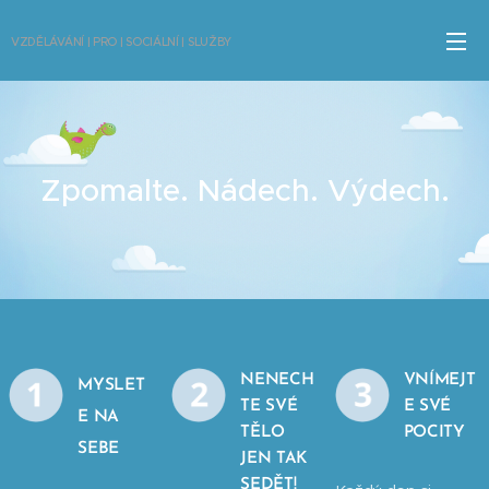
VZDĚLÁVÁNÍ | PRO | SOCIÁLNÍ | SLUŽBY
Zpomalte. Nádech. Výdech.
NENECH
VNÍMEJT
MYSLET
TE SVÉ
E SVÉ
E NA
TĚLO
POCITY
SEBE
JEN TAK
SEDĚT!