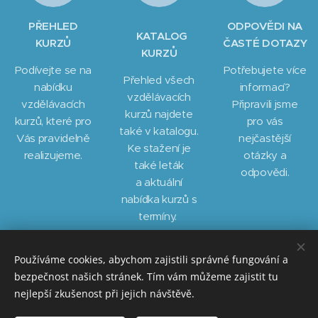
PŘEHLED
ODPOVĚDI NA
KATALOG
KURZŮ
ČASTÉ DOTAZY
KURZŮ
Podívejte se na
Potřebujete více
Přehled všech
nabídku
informací?
vzdělávacích
vzdělávacích
Připravili jsme
kurzů najdete
kurzů, které pro
pro vás
také v katalogu.
Vás pravidelně
nejčastější
Ke stažení je
realizujeme.
otázky a
také leták
odpovědi.
a aktuální
nabídka kurzů s
termíny.
KLIKNUTÍM NA IKONU + PŘEJDETE NA VÍCE INFORMACÍ
Používáme cookies, abychom zajistili správné fungování a
bezpečnost našich stránek. Tím vám můžeme zajistit tu
nejlepší zkušenost při jejich návštěvě.