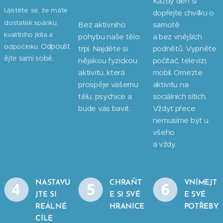
Každý den si
Ujistěte
se, že máte
dopřejte chvilku o
dostatek spánku,
Bez aktivního
samotě
kvalitního jídla a
pohybu naše tělo
a bez vnějších
Odpoušt
odpočinku.
trpí. Najděte si
podnětů. Vypněte
ějte sami sobě.
nějakou fyzickou
počítač, televizi,
aktivitu, která
mobil. Omezte
prospěje vašemu
aktivitu na
tělu, psychice a
sociálních sítích.
bude vás bavit.
Vždyť přece
nemusíme být u
všeho
a vždy.
NASTAVU
CHRAŇT
VNÍMEJT
JTE SI
E SI SVÉ
E SVÉ
REÁLNÉ
HRANICE
POTŘEBY
CÍLE