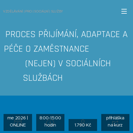
VZDĚLÁVÁNÍ | PRO | SOCIÁLNÍ | SLUŽBY
PROCES PŘIJÍMÁNÍ, ADAPTACE A
PÉČE O ZAMĚSTNANCE
(NEJEN) V SOCIÁLNÍCH
SLUŽBÁCH
připravuje
me 2026 |
8:00-15:00
přihláška
ONLINE
hodin
1.790 Kč
na kurz