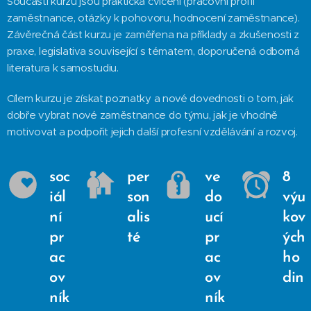
Součástí kurzu jsou praktická cvičení (pracovní profil
zaměstnance, otázky k pohovoru, hodnocení zaměstnance).
Závěrečná část kurzu je zaměřena na příklady a zkušenosti z
praxe, legislativa související s tématem, doporučená odborná
literatura k samostudiu.
Cílem kurzu je získat poznatky a nové dovednosti o tom, jak
dobře vybrat nové zaměstnance do týmu, jak je vhodně
motivovat a podpořit jejich další profesní vzdělávání a rozvoj.
soc
per
ve
8
iál
son
do
výu
ní
alis
ucí
kov
pr
té
pr
ých
ac
ac
ho
ov
ov
din
ník
ník