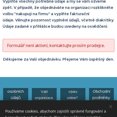
Vyplňte všechny potřebné údaje a my se vám ozveme
zpět. V případě, že objednáváte na organizaci rozklikněte
volbu "nakupuji na firmu" a vyplňte fakturační
údaje. Věnujte pozornost vyplnění údajů, včetně diakritiky.
Údaje zadané v přihlášce budou uvedeny na osvědčení.
Formulář není aktivní, kontaktujte prosím prodejce.
Děkujeme za Vaši objednávku. Přejeme Vám úspěšný den.
KURZ
KURZ NA
ONLINE
KLÍČ
Jak se
Ochrana
Kurz do
připravit na
osobních
Obchodní
Vaší
výuku
údajů
podmínky
organizace.
online?
Kliknutím na ikonu přejdete na odkaz.
Používáme cookies, abychom zajistili správné fungování a