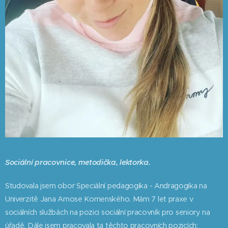
Sociální pracovnice, metodička, lektorka.
Studovala jsem obor Speciální pedagogika - Andragogika na
Univerzitě Jana Amose Komenského. Mám 7 let praxe v
sociálních službách na pozici sociální pracovník pro seniory na
úřadě. Dále jsem pracovala ta těchto pracovních pozicích: