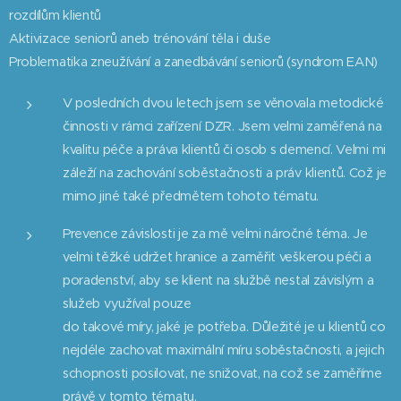
rozdílům klientů
Aktivizace seniorů aneb trénování těla i duše
Problematika zneužívání a zanedbávání seniorů (syndrom EAN)
V posledních dvou letech jsem se věnovala metodické
činnosti v rámci zařízení DZR. Jsem velmi zaměřená na
kvalitu péče a práva klientů či osob s demencí. Velmi mi
záleží na zachování soběstačnosti a práv klientů. Což je
mimo jiné také předmětem tohoto tématu.
Prevence závislosti je za mě velmi náročné téma. Je
velmi těžké udržet hranice a zaměřit veškerou péči a
poradenství, aby se klient na službě nestal závislým a
služeb využíval pouze
do takové míry, jaké je potřeba. Důležité je u klientů co
nejdéle zachovat maximální míru soběstačnosti, a jejich
schopnosti posilovat, ne snižovat, na což se zaměříme
právě v tomto tématu.