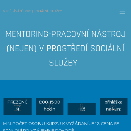
VZDĚLÁVÁNÍ | PRO | SOCIÁLNÍ | SLUŽBY
MENTORING-PRACOVNÍ NÁSTROJ
(NEJEN) V PROSTŘEDÍ SOCIÁLNÍ
SLUŽBY
kurz na
vyžádání |
ONLINE |
PREZENČ
8:00-15:00
přihláška
NÍ
hodin
Kč
na kurz
MIN. POČET OSOB U KURZU K VYŽÁDÁNÍ JE 12. CENA SE
STANOVÍ PO VZÁJEMNÉ DOHODĚ.