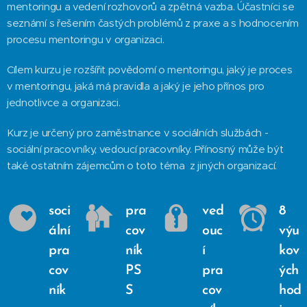
mentoringu a vedení rozhovorů a zpětná vazba. Účastníci se
seznámí s řešením častých problémů z praxe a s hodnocením
procesu mentoringu v organizaci.
Cílem kurzu je rozšířit povědomí o mentoringu, jaký je proces
v mentoringu, jaká má pravidla a jaký je jeho přínos pro
jednotlivce a organizaci.
Kurz je určený pro zaměstnance v sociálních službách -
sociální pracovníky, vedoucí pracovníky. Přínosný může být
také ostatním zájemcům o toto téma z jiných organizací.
soci
pra
ved
8
ální
cov
ouc
výu
pra
ník
í
kov
cov
PS
pra
ých
ník
S
cov
hod