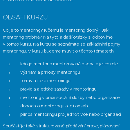
OBSAH KURZU
Co je to mentoring? K čemu je mentoring dobrý? Jak
mentoring probíhá? Na tyto a další otázky si odpovíme
v tomto kurzu. Na kurzu se seznámíte se základními pojmy
mentoringu. V kurzu budeme mluvit o těchto tématech:
kdo je mentor a mentorovaná osoba a jejich role
význam a přínosy mentoringu
formy a fáze mentoringu
pravidla a etické zásady v mentoringu
mentoring v praxi sociální služby nebo organizace
dohoda o mentoringu a její obsah
přínos mentoringu pro jednotlivce nebo organizaci
Součástí je také strukturované předávání praxe, plánování