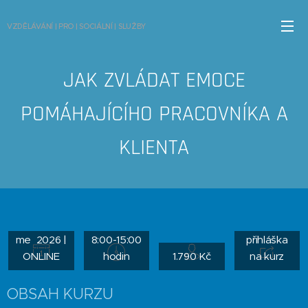
VZDĚLÁVÁNÍ | PRO | SOCIÁLNÍ | SLUŽBY
JAK ZVLÁDAT EMOCE
POMÁHAJÍCÍHO PRACOVNÍKA A
KLIENTA
připravuje
me 2026 |
8:00-15:00
přihláška
ONLINE
hodin
1.790 Kč
na kurz
OBSAH KURZU