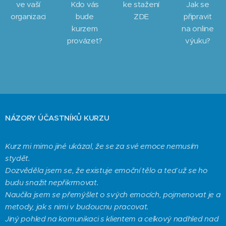
ve vaší
Kdo vás
ke stažení
Jak se
organizaci
bude
ZDE
připravit
kurzem
na online
provázet?
výuku?
NÁZORY ÚČASTNÍKŮ KURZU
Kurz mi mimo jiné ukázal, že se za své emoce nemusím
stydět.
Dozvěděla jsem se, že existuje emoční tělo a teď už se ho
budu snažit nepřikrmovat.
Naučila jsem se přemýšlet o svých emocích, pojmenovat je a
metody, jak s nimi v budoucnu pracovat.
Jiný pohled na komunikaci s klientem a celkový nadhled nad