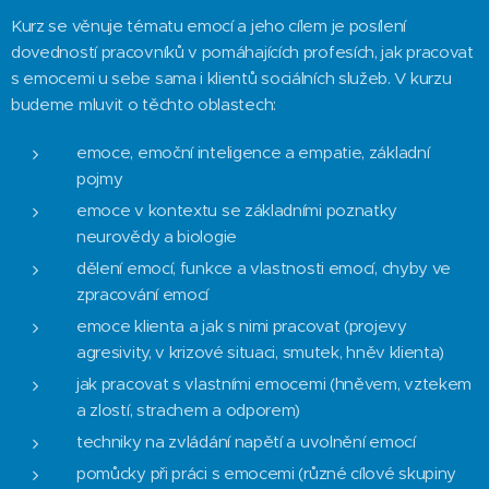
Kurz se věnuje tématu emocí a jeho cílem je posílení
dovedností pracovníků v pomáhajících profesích, jak pracovat
s emocemi u sebe sama i klientů sociálních služeb. V kurzu
budeme mluvit o těchto oblastech:
emoce, emoční inteligence a empatie, základní
pojmy
emoce v kontextu se základními poznatky
neurovědy a biologie
dělení emocí, funkce a vlastnosti emocí, chyby ve
zpracování emocí
emoce klienta a jak s nimi pracovat (projevy
agresivity, v krizové situaci, smutek, hněv klienta)
jak pracovat s vlastními emocemi (hněvem, vztekem
a zlostí, strachem a odporem)
techniky na zvládání napětí a uvolnění emocí
pomůcky při práci s emocemi (různé cílové skupiny