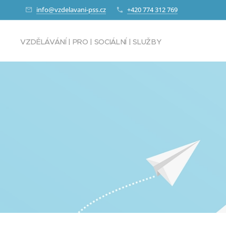
info@vzdelavani-pss.cz
+420 774 312 769
VZDĚLÁVÁNÍ | PRO | SOCIÁLNÍ | SLUŽBY