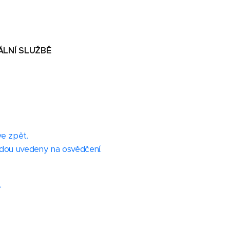
LNÍ SLUŽBĚ
e zpět.
budou uvedeny na osvědčení.
.