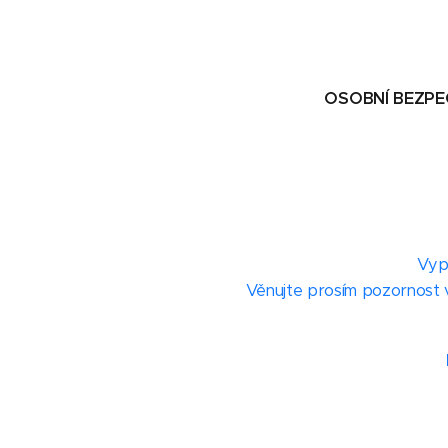
OSOBNÍ BEZPEČÍ POMÁH
Vyplňt
Věnujte prosím pozornost v