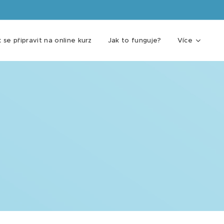
 se připravit na online kurz
Jak to funguje?
Více