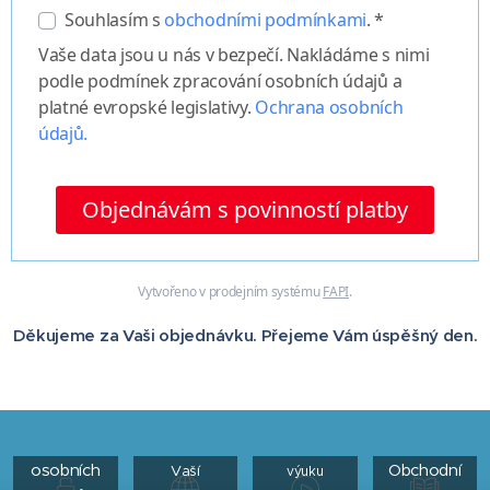
Souhlasím s
obchodními podmínkami
. *
Vaše data jsou u nás v bezpečí. Nakládáme s nimi
podle podmínek zpracování osobních údajů a
platné evropské legislativy.
Ochrana osobních
údajů.
Objednávám s povinností platby
Vytvořeno v prodejním systému
FAPI
.
Děkujeme za Vaši objednávku. Přejeme Vám úspěšný den.
KURZ
KURZ NA
ONLINE
KLÍČ
Jak se
Ochrana
Kurz do
připravit na
osobních
Obchodní
Vaší
výuku