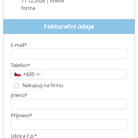
11.12.2026 | online
forma
Fakturační údaje
E-mail*
Telefon*
+420
Nakupuji na firmu
Jméno*
Příjmení*
Ulice a č.p.*