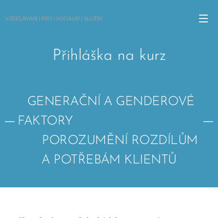
VZDĚLÁVÁNÍ | PRO | SOCIÁLNÍ | SLUŽBY
Přihláška na kurz
GENERAČNÍ A GENDEROVÉ
FAKTORY
POROZUMĚNÍ ROZDÍLŮM
A POTŘEBÁM KLIENTŮ