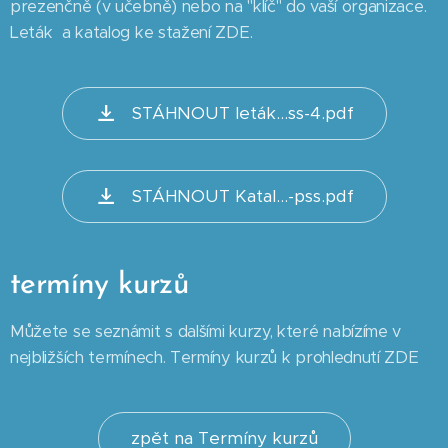
prezenčně (v učebně) nebo na "klíč" do vaší organizace.
Leták a katalog ke stažení ZDE.
STÁHNOUT leták...ss-4.pdf
STÁHNOUT Katal...-pss.pdf
termíny kurzů
Můžete se seznámit s dalšími kurzy, které nabízíme v
nejbližších termínech. Termíny kurzů k prohlednutí ZDE
zpět na Termíny kurzů