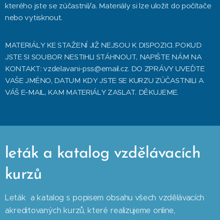
kterého jste se zúčastnil/a. Materiály si lze uložit do počítače
nebo vytisknout.
MATERIÁLY KE STAŽENÍ JIŽ NEJSOU K DISPOZICI. POKUD
JSTE SI SOUBOR NESTIHLI STÁHNOUT, NAPIŠTE NÁM NA
KONTAKT: vzdelavani-pss@email.cz. DO ZPRÁVY UVEĎTE
VAŠE JMÉNO, DATUM KDY JSTE SE KURZU ZÚČASTNILI A
VÁŠ E-MAIL, KAM MATERIÁLY ZASLAT. DĚKUJEME.
leták a katalog vzdělávacích
kurzů
Leták a katalog s popisem obsahu všech vzdělávacích
akreditovaných kurzů, které realizujeme online,