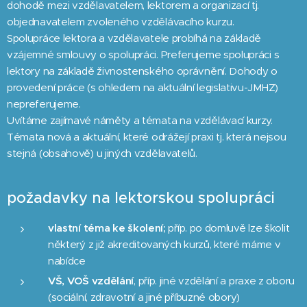
dohodě mezi vzdělavatelem, lektorem a organizací tj.
objednavatelem zvoleného vzdělávacího kurzu.
Spolupráce lektora a vzdělavatele probíhá na základě
vzájemné smlouvy o spolupráci. Preferujeme spolupráci s
lektory na základě živnostenského oprávnění. Dohody o
provedení práce (s ohledem na aktuální legislativu-JMHZ)
nepreferujeme.
Uvítáme zajímavé náměty a témata na vzdělávací kurzy.
Témata nová a aktuální, které odrážejí praxi tj. která nejsou
stejná (obsahově) u jiných vzdělavatelů.
požadavky na lektorskou spolupráci
vlastní téma ke školení;
příp. po domluvě lze školit
některý z již akreditovaných kurzů, které máme v
nabídce
VŠ, VOŠ vzdělání
, příp. jiné vzdělání a praxe z oboru
(sociální, zdravotní a jiné příbuzné obory)