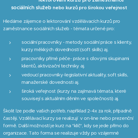
sociálních služeb
nebo kurzů pro širokou veřejnost
Hledáme zájemce o lektorování vzdělávacích kurzů pro
zaměstnance sociálních služeb - témata určené pro:
sociální pracovníky - metody sociální práce s klienty,
kurzy měkkých dovedností (soft skills) aj.
pracovníky přímé péče- práce s cílovými skupinami
klientů, aktivizační techniky aj.
vedoucí pracovníky-legislativní aktuality, soft skills,
manažerské dovednosti aj.
široká veřejnost (kurzy na zajímavá témata, které
souvisejí s aktuálním děním ve společnosti) aj.
Školit lze podle vašich potřeb, například 2-4x za rok, případně
častěji. Vzdělávací kurzy se realizují v on-line nebo prezenční
formě. Další možností je kurz na "klíč", kdy se jede přímo do
organizace. Tato forma se realizuje vždy po vzájemné