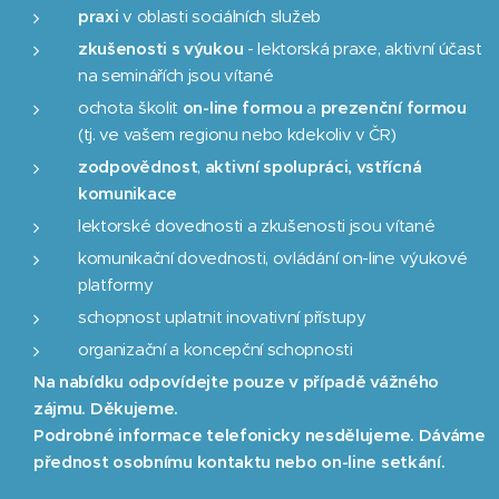
praxi
v oblasti sociálních služeb
z
kušenosti s výukou
- lektorská praxe, aktivní účast
na seminářích jsou vítané
ochota školit
on-line formou
a
prezenční formou
(tj. ve vašem regionu nebo kdekoliv v ČR)
zodpovědnost
,
aktivní spolupráci, vstřícná
komunikace
lektorské dovednosti a zkušenosti jsou vítané
komunikační dovednosti, ovládání on-line výukové
platformy
schopnost uplatnit inovativní přístupy
organizační a koncepční schopnosti
Na nabídku odpovídejte pouze v případě vážného
zájmu. Děkujeme.
Podrobné informace telefonicky nesdělujeme. Dáváme
přednost osobnímu kontaktu nebo on-line setkání.